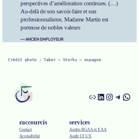
perspectives d’amélioration continues. (…)
Au-delà de son savoir-faire et son
professionnalisme, Madame Martin est
porteuse de nobles valeurs
ANCIEN EMPLOYEUR
Crédit photo : Taker – Storks – espagne
Lien
Instagram
Malt
What
Linked In
F
a
i
raccourcis
services
r
Contact
Audits RGAA et EAA
C
l
Accessibilité
Audit UI UX