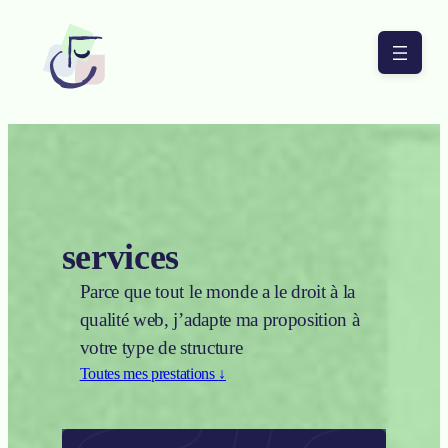
Aller à la navigation principale
Aller à la navigation principale
Aller au contenu principal
Aller au pied de page
F
a
i
services
r
Parce que tout le monde a le droit à la
C
qualité web, j’adapte ma proposition à
votre type de structure
l
Toutes mes prestations
↓
a